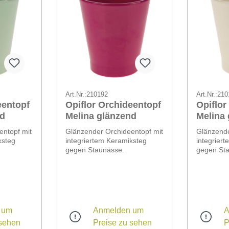
Art.Nr.:
210192
Art.Nr.:
210
eentopf
Opiflor Orchideentopf
Opiflor
nd
Melina glänzend
Melina
entopf mit
Glänzender Orchideentopf mit
Glänzende
ksteg
integriertem Keramiksteg
integrier
gegen Staunässe.
gegen St
 um
Anmelden um
A
 sehen
Preise zu sehen
P