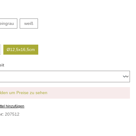
teingrau
weiß
Ø12,5x16,5cm
it
den um Preise zu sehen
tel hinzufügen
er:
207512