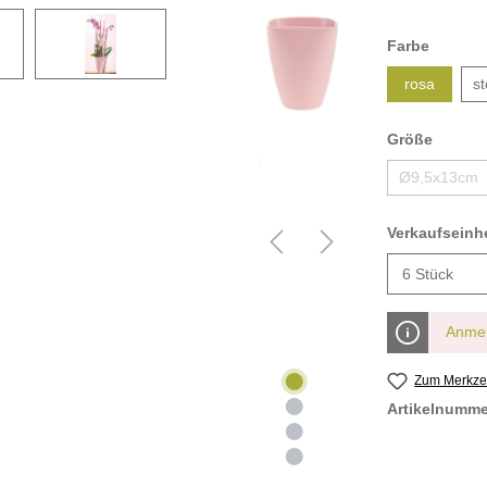
Farbe
rosa
s
Größe
Ø9,5x13cm
Verkaufseinhe
Anmel
Zum Merkzet
Artikelnumm