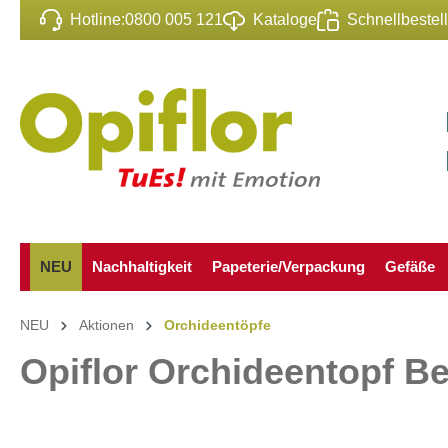
Hotline:
0800 005 121
Kataloge
Schnellbestel
inhalt springen
NEU
Nachhaltigkeit
Papeterie/Verpackung
Gefäße
NEU
Aktionen
Orchideentöpfe
Opiflor Orchideentopf Be