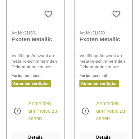
Art.Nr.:
211631
Art.Nr.:
211630
Exoten Metallic
Exoten Metallic
Vielfältige Auswahl an
Vielfältige Auswahl an
metallic-schimmernden
metallic-schimmernden
Dekomaterialien wie
Dekomaterialien wie
Baumschwamm,
Baumschwamm,
Farbe:
brombeer
Farbe:
perlmutt
Palmfaser, Palmspeer
Palmfaser, Palmspeer
etc. Ca. 125 Teile pro
etc. Ca. 125 Teile pro
Varianten verfügbar
Varianten verfügbar
Box.
Box.
Anmelden
Anmelden
um Preise zu
um Preise zu
sehen
sehen
Details
Details