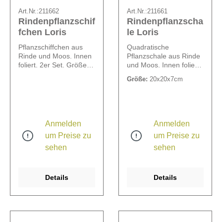
Art.Nr.:
211662
Art.Nr.:
211661
Rindenpflanzschif
Rindenpflanzscha
fchen Loris
le Loris
Pflanzschiffchen aus
Quadratische
Rinde und Moos. Innen
Pflanzschale aus Rinde
foliert. 2er Set. Größen:
und Moos. Innen foliert.
21,5 x 12,5 x 10,5 cm,
Öffnung: 8 x 8 cm.
Größe:
20x20x7cm
28,5 x 15,5 x 12,5 cm.
Anmelden
Anmelden
um Preise zu
um Preise zu
sehen
sehen
Details
Details