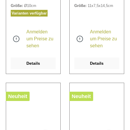
Herzen können mit
Größe:
Ø10cm
Größe:
11x7,5x14,5cm
Tafelkreide oder
Kreidestiften beschriftet
Varianten verfügbar
werden.
Anmelden
Anmelden
um Preise zu
um Preise zu
sehen
sehen
Details
Details
Neuheit
Neuheit