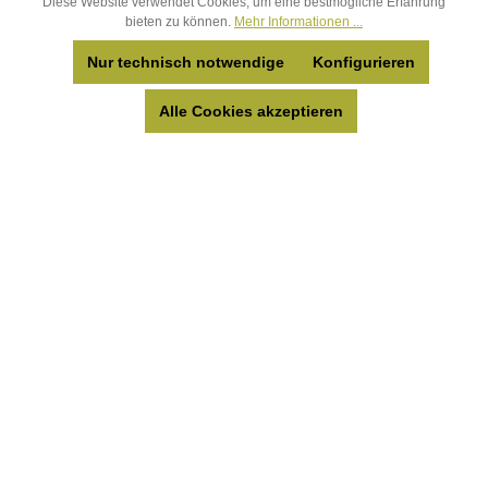
Diese Website verwendet Cookies, um eine bestmögliche Erfahrung
bieten zu können.
Mehr Informationen ...
Nur technisch notwendige
Konfigurieren
Anmelden
Anmelden
Alle Cookies akzeptieren
um Preise zu
um Preise zu
sehen
sehen
Details
Details
Neuheit
Neuheit