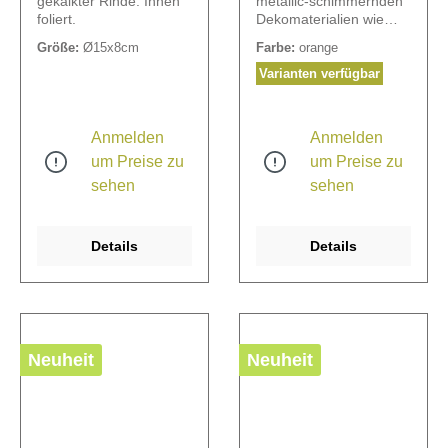
gekalkter Rinde. Innen
metallic-schimmernden
foliert.
Dekomaterialien wie
Baumschwamm,
Größe:
Ø15x8cm
Farbe:
orange
Palmfaser, Palmspeer
etc. Ca. 125 Teile pro
Varianten verfügbar
Box.
Anmelden
Anmelden
um Preise zu
um Preise zu
sehen
sehen
Details
Details
Neuheit
Neuheit