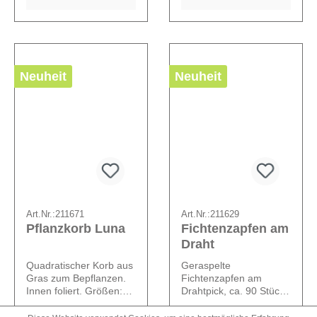
Neuheit
Neuheit
Art.Nr.:
211671
Art.Nr.:
211629
Pflanzkorb Luna
Fichtenzapfen am
Draht
Quadratischer Korb aus
Geraspelte
Gras zum Bepflanzen.
Fichtenzapfen am
Innen foliert. Größen:
Drahtpick, ca. 90 Stück
16 x 16 x 8 cm, 20 x 20
pro Box. Zapfengröße:
Größe:
4 - 6 cm
x 10 cm.
ca. 4 - 6 cm.