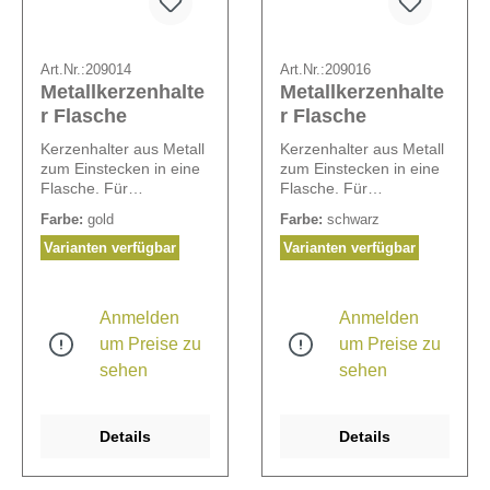
Art.Nr.:
209014
Art.Nr.:
209016
Metallkerzenhalte
Metallkerzenhalte
r Flasche
r Flasche
Kerzenhalter aus Metall
Kerzenhalter aus Metall
zum Einstecken in eine
zum Einstecken in eine
Flasche. Für
Flasche. Für
Stabkerzen mit einem
Stabkerzen mit einem
Farbe:
gold
Farbe:
schwarz
Durchmesser von 2,2
Durchmesser von 2,2
cm.
cm.
Varianten verfügbar
Varianten verfügbar
Anmelden
Anmelden
um Preise zu
um Preise zu
sehen
sehen
Details
Details