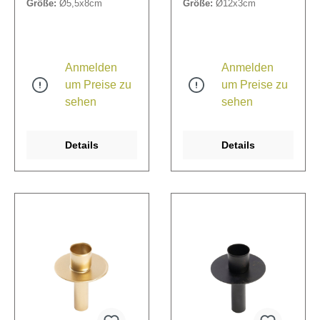
Größe:
Ø5,5x8cm
Größe:
Ø12x3cm
einem Durchmesser von
mit einem Durchmesser
2,2 cm oder Teelichter
von 2,2 cm.
mit einem Durchmesser
von 3,5 cm.
Anmelden
Anmelden
um Preise zu
um Preise zu
sehen
sehen
Details
Details