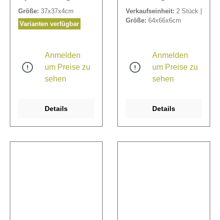
Steckschaum hat eine
Drainage.
Größe:
37x37x4cm
Verkaufseinheit:
2 Stück |
besonders feste
Größe:
64x66x6cm
Qualität.
Varianten verfügbar
Anmelden
Anmelden
um Preise zu
um Preise zu
sehen
sehen
Details
Details