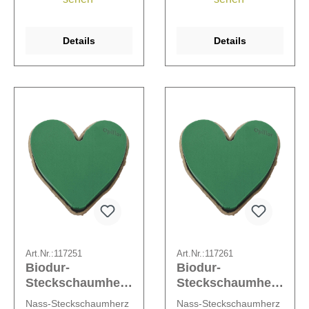
Tischschmuck oder
besonders schöner
Trauerschmuck zu
Details
Details
verwenden.
Art.Nr.:
117251
Art.Nr.:
117261
Biodur-
Biodur-
Steckschaumherz
Steckschaumherz
Laffli
Little Laffli
Nass-Steckschaumherz
Nass-Steckschaumherz