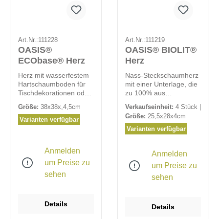
Art.Nr.:
111228
Art.Nr.:
111219
OASIS®
OASIS® BIOLIT®
ECObase® Herz
Herz
Herz mit wasserfestem
Nass-Steckschaumherz
Hartschaumboden für
mit einer Unterlage, die
Tischdekorationen oder
zu 100% aus
als Trauerschmuck.
gepresstem Altpapier
Größe:
38x38x,4,5cm
Verkaufseinheit:
4 Stück |
Dank des OASIS®
besteht. Das große
Größe:
25,5x28x4cm
Easy-Click-Systems
Wasserreservoir
Varianten verfügbar
lassen sich bei allen
ermöglicht das
Varianten verfügbar
OASIS® ECObase®
frühzeitige Vorbereiten
Herzen die
von Gestecken.
Anmelden
Anmelden
mitgelieferten
um Preise zu
Aufstellhölzer in
um Preise zu
Sekundenschnelle
sehen
sehen
anbringen.
Details
Details