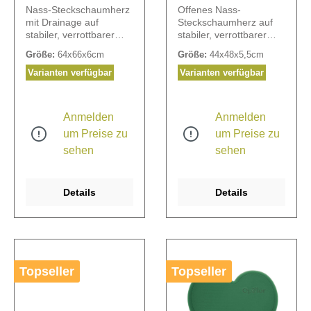
Drainage
Nass-Steckschaumherz
Offenes Nass-
mit Drainage auf
Steckschaumherz auf
stabiler, verrottbarer
stabiler, verrottbarer
Holzunterlage, zum
Holzunterlage, zum
Größe:
64x66x6cm
Größe:
44x48x5,5cm
Stellen.
Stellen. Die zu
besteckende
Varianten verfügbar
Varianten verfügbar
Steckschaumfläche ist
bei N° 110550 7 cm
undN° 110555 10 cm
Anmelden
Anmelden
breit.
um Preise zu
um Preise zu
sehen
sehen
Details
Details
Topseller
Topseller