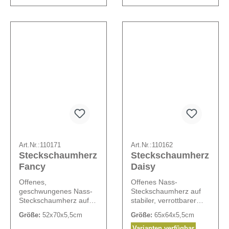
Art.Nr.:
110171
Art.Nr.:
110162
Steckschaumherz
Steckschaumherz
Fancy
Daisy
Offenes,
Offenes Nass-
geschwungenes Nass-
Steckschaumherz auf
Steckschaumherz auf
stabiler, verrottbarer
stabiler, verrottbarer
Holzunterlage. Inklusive
Größe:
52x70x5,5cm
Größe:
65x64x5,5cm
Holzunterlage. Inklusive
Opiflor Komplettset
Opiflor Komplettset
(bestehend aus
Varianten verfügbar