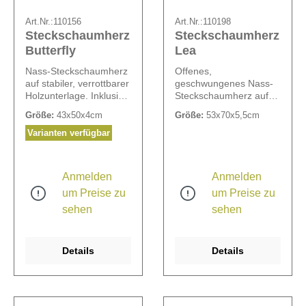
Art.Nr.:
110156
Art.Nr.:
110198
Steckschaumherz
Steckschaumherz
Butterfly
Lea
Nass-Steckschaumherz
Offenes,
auf stabiler, verrottbarer
geschwungenes Nass-
Holzunterlage. Inklusive
Steckschaumherz auf
Opiflor Komplettset
stabiler, verrottbarer
Größe:
43x50x4cm
Größe:
53x70x5,5cm
(bestehend aus
Holzunterlage, zum
Lackschutz-
Stellen.
Varianten verfügbar
Schaumstoffkissen,
Steckschaumbreite 10
selbstklebenden
cm.
Sweetyfix und
Anmelden
Anmelden
selbstklebender
um Preise zu
um Preise zu
Spezialfolie).
sehen
sehen
Details
Details