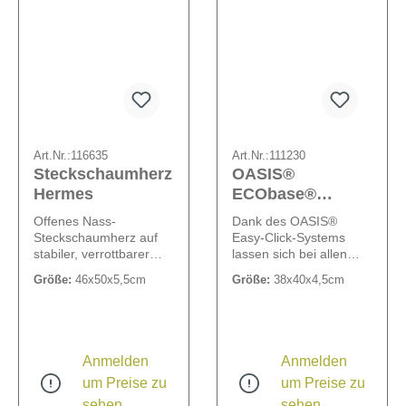
Art.Nr.:
116635
Art.Nr.:
111230
Steckschaumherz
OASIS®
Hermes
ECObase®
Offenes Herz
Offenes Nass-
Dank des OASIS®
Steckschaumherz auf
Easy-Click-Systems
stabiler, verrottbarer
lassen sich bei allen
Holzunterlage, zum
OASIS® ECObase®
Größe:
46x50x5,5cm
Größe:
38x40x4,5cm
Legen.
Herzen die
Steckschaumbreite 7
mitgelieferten
cm.
Aufstellhölzer in
Sekundenschnelle
anbringen. Mit
Anmelden
Anmelden
wasserfestem
um Preise zu
um Preise zu
Hartschaumboden und
somit auch als
sehen
sehen