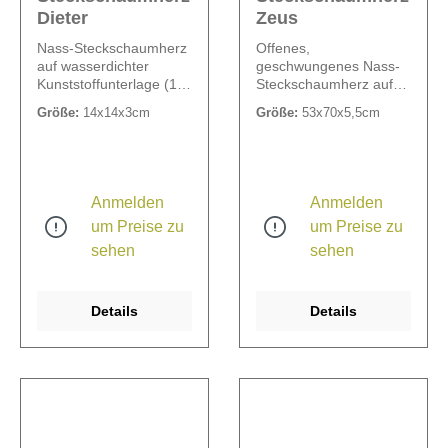
Dieter
Zeus
Nass-Steckschaumherz
Offenes,
auf wasserdichter
geschwungenes Nass-
Kunststoffunterlage (1,5
Steckschaumherz auf
cm).
stabiler, verrottbarer
Größe:
14x14x3cm
Größe:
53x70x5,5cm
Holzunterlage, zum
Legen.
Steckschaumbreite 10
cm.
Anmelden
Anmelden
um Preise zu
um Preise zu
sehen
sehen
Details
Details