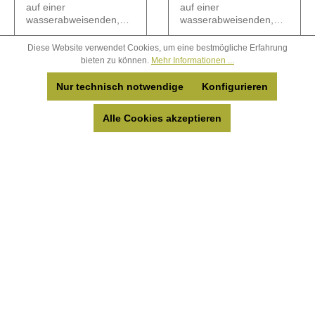
auf einer
auf einer
wasserabweisenden,
wasserabweisenden,
kompostierbaren
kompostierbaren
Größe:
32x32x5cm
Größe:
20x20x5cm
Biodurunterlage.
Biodurunterlage.
Diese Website verwendet Cookies, um eine bestmögliche Erfahrung
bieten zu können.
Mehr Informationen ...
Nur technisch notwendige
Konfigurieren
Anmelden
Anmelden
Alle Cookies akzeptieren
um Preise zu
um Preise zu
sehen
sehen
Details
Details