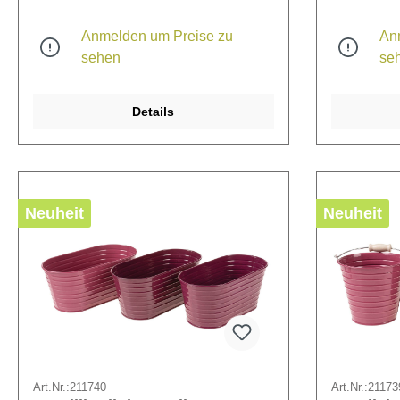
Anmelden um Preise zu
An
sehen
se
Details
Neuheit
Neuheit
Art.Nr.:
211740
Art.Nr.:
21173