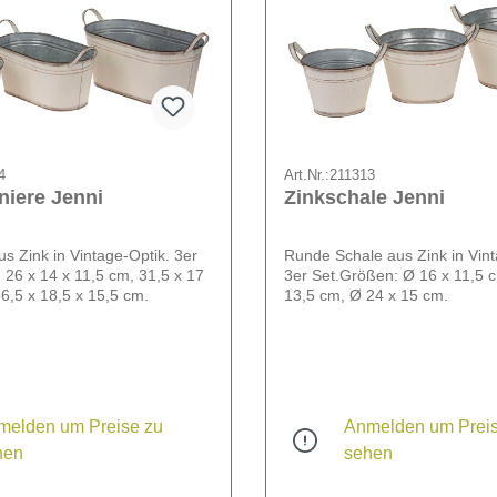
4
Art.Nr.:
211313
niere Jenni
Zinkschale Jenni
us Zink in Vintage-Optik. 3er
Runde Schale aus Zink in Vint
 26 x 14 x 11,5 cm, 31,5 x 17
3er Set.Größen: Ø 16 x 11,5 
6,5 x 18,5 x 15,5 cm.
13,5 cm, Ø 24 x 15 cm.
melden um Preise zu
Anmelden um Preis
hen
sehen