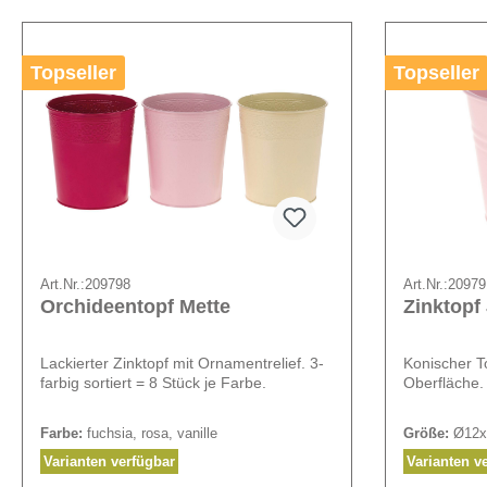
Topseller
Topseller
Art.Nr.:
209798
Art.Nr.:
20979
Orchideentopf Mette
Zinktopf
Lackierter Zinktopf mit Ornamentrelief. 3-
Konischer T
farbig sortiert = 8 Stück je Farbe.
Oberfläche.
Farbe:
fuchsia, rosa, vanille
Größe:
Ø12x
Varianten verfügbar
Varianten v