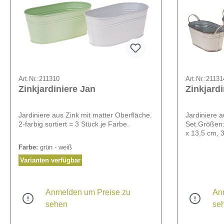
Art.Nr.:
211310
Art.Nr.:
21131
Zinkjardiniere Jan
Zinkjardi
Jardiniere aus Zink mit matter Oberfläche.
Jardiniere a
2-farbig sortiert = 3 Stück je Farbe.
Set.Größen:
x 13,5 cm, 3
Farbe:
grün - weiß
Varianten verfügbar
Anmelden um Preise zu
An
sehen
se