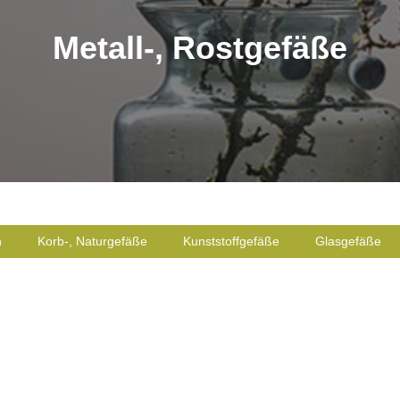
Metall-, Rostgefäße
n
Korb-, Naturgefäße
Kunststoffgefäße
Glasgefäße