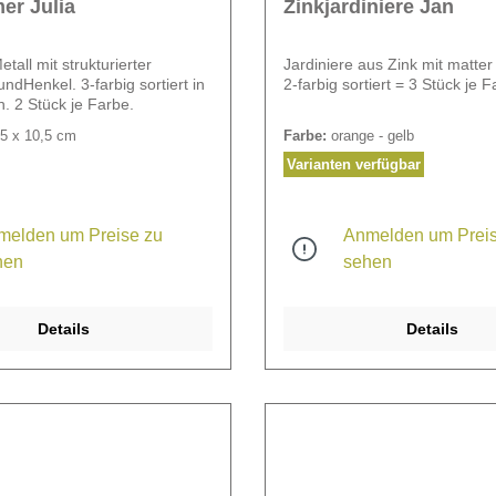
er Julia
Zinkjardiniere Jan
tall mit strukturierter
Jardiniere aus Zink mit matter
ndHenkel. 3-farbig sortiert in
2-farbig sortiert = 3 Stück je F
. 2 Stück je Farbe.
5 x 10,5 cm
Farbe:
orange - gelb
Varianten verfügbar
melden um Preise zu
Anmelden um Preis
hen
sehen
Details
Details