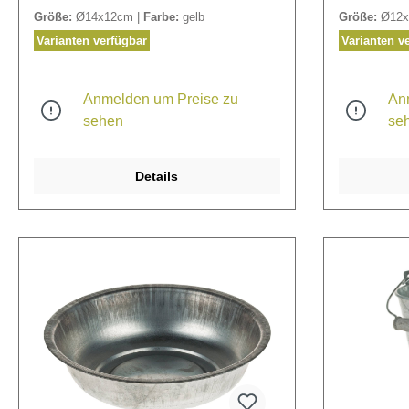
Größe:
Ø14x12cm |
Farbe:
gelb
Größe:
Ø12x
Varianten verfügbar
Varianten v
Anmelden um Preise zu
An
sehen
se
Details