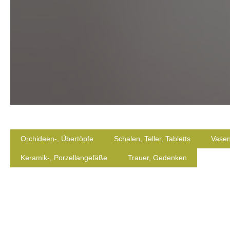
Orchideen-, Übertöpfe
Schalen, Teller, Tabletts
Vase
Keramik-, Porzellangefäße
Trauer, Gedenken
Es werden 16 von 21 Produkten angezeigt.