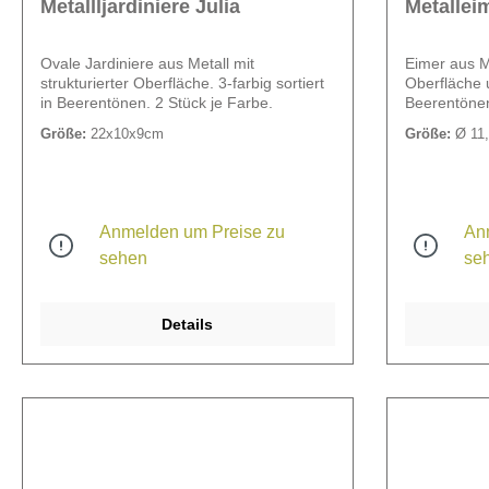
Metallljardiniere Julia
Metalleim
Ovale Jardiniere aus Metall mit
Eimer aus Me
strukturierter Oberfläche. 3-farbig sortiert
Oberfläche u
in Beerentönen. 2 Stück je Farbe.
Beerentönen
Größe:
22x10x9cm
Größe:
Ø 11,
Anmelden um Preise zu
An
sehen
se
Details