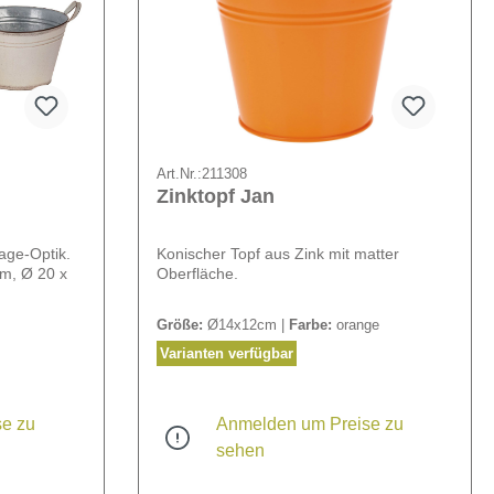
Art.Nr.:
211308
Zinktopf Jan
age-Optik.
Konischer Topf aus Zink mit matter
cm, Ø 20 x
Oberfläche.
Größe:
Ø14x12cm |
Farbe:
orange
Varianten verfügbar
e zu
Anmelden um Preise zu
sehen