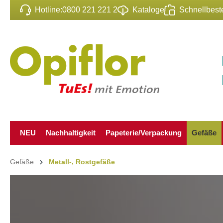
Hotline:
0800 221 221 2
Kataloge
Schnellbeste
inhalt springen
NEU
Nachhaltigkeit
Papeterie/Verpackung
Gefäße
Gefäße
Metall-, Rostgefäße