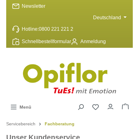
Newsletter
inhalt springen
Deutschland
Hotline:
0800 221 221 2
Schnellbestellformular
Anmeldung
Menü
Servicebereich
Fachberatung
Unser Kundenservice