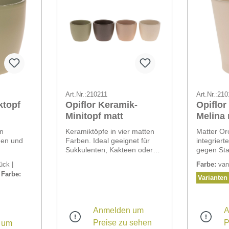
Art.Nr.:
210211
Art.Nr.:
210
ktopf
Opiflor Keramik-
Opiflor
Minitopf matt
Melina 
in
Keramiktöpfe in vier matten
Matter Or
ßen und
Farben. Ideal geeignet für
integrier
Sukkulenten, Kakteen oder
gegen St
andere kleine Pflanzen. 4-
ück |
Farbe:
vani
fach sortiert in den Farben:
|
Farbe:
Khaki, Taupe, Ivory und
Varianten
Vanille.
Anmelden um
A
Preise zu sehen
P
 um