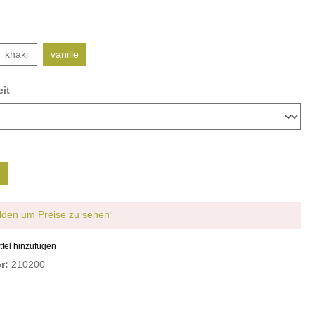
khaki
vanille
it
den um Preise zu sehen
tel hinzufügen
er:
210200