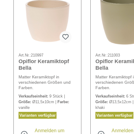
Art.Nr.:
210997
Art.Nr.:
211003
Opiflor Keramiktopf
Opiflor Kerami
Bella
Bella
Matter Keramiktopf in
Matter Keramiktopf 
verschiedenen Größen und
verschiedenen Grö
Farben.
Farben.
Verkaufseinheit:
9 Stück |
Verkaufseinheit:
6 St
Größe:
Ø11,5x10cm |
Farbe:
Größe:
Ø13,5x12cm 
vanille
khaki
Varianten verfügbar
Varianten verfügbar
Anmelden um
Anmelden