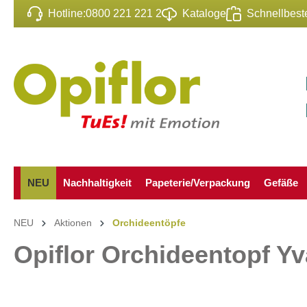
Hotline:
0800 221 221 2
Kataloge
Schnellbeste
inhalt springen
NEU
Nachhaltigkeit
Papeterie/Verpackung
Gefäße
NEU
Aktionen
Orchideentöpfe
Opiflor Orchideentopf Yv