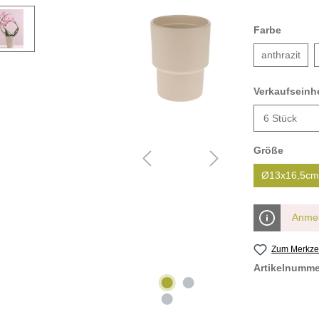
Farbe
anthrazit
Verkaufseinhe
Größe
Ø13x16,5cm
Anmel
Zum Merkzet
Artikelnumm