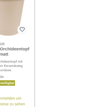
188
 Orchideentopf
matt
chideentopf mit
tem Keramiksteg
aunässe.
lle
 verfügbar
nmelden um
reise zu sehen