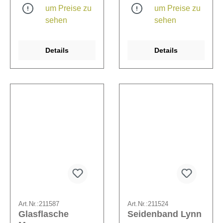
um Preise zu
um Preise zu
umfasst 4
unterschiedliche Motive.
sehen
sehen
Details
Details
Art.Nr.:
211587
Art.Nr.:
211524
Glasflasche
Seidenband Lynn