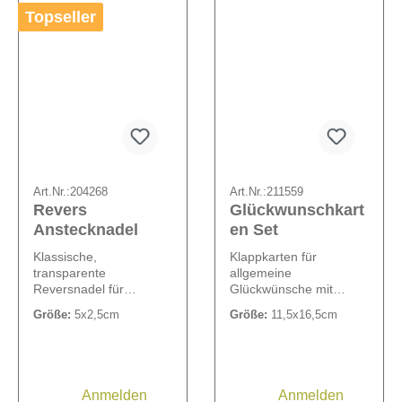
Topseller
Art.Nr.:
204268
Art.Nr.:
211559
Revers
Glückwunschkart
Anstecknadel
en Set
Klassische,
Klappkarten für
transparente
allgemeine
Reversnadel für
Glückwünsche mit
feierliche Anlässe.
verschiedenen floralen
Größe:
5x2,5cm
Größe:
11,5x16,5cm
Größe: 5 x 2,5 cm.
Motiven. Die Lieferung
erfolgt als sortiertes Set
in einer praktischen
Blisterbox inklusive
passender weißer
Anmelden
Anmelden
Umschläge. Das Set