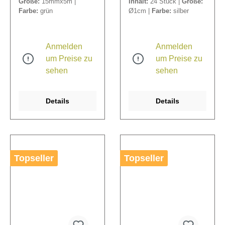
Größe:
15mmx5m |
Inhalt:
24 Stück |
Größe:
Pinholdern.
Farbe:
grün
Ø1cm |
Farbe:
silber
Anmelden
Anmelden
um Preise zu
um Preise zu
sehen
sehen
Details
Details
Topseller
Topseller