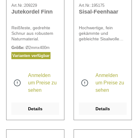
Art.Nr.:
209229
Art.Nr.:
195175
Jutekordel Finn
Sisal-Feenhaar
Reißfeste, gedrehte
Hochwertige, fein
Schnur aus robustem
gekämmte und
Naturmaterial.
gebleichte Sisalwolle
(Feenhaar). 500 g im
Größe:
Ø2mmx400m
Beutel.
Varianten verfügbar
Anmelden
Anmelden
um Preise zu
um Preise zu
sehen
sehen
Details
Details