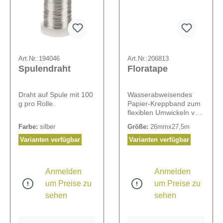
Art.Nr.:
194046
Art.Nr.:
206813
Spulendraht
Floratape
Draht auf Spule mit 100
Wasserabweisendes
g pro Rolle.
Papier-Kreppband zum
flexiblen Umwickeln von
Blumenstielen und
Farbe:
silber
Größe:
26mmx27,5m
Draht.
Varianten verfügbar
Varianten verfügbar
Anmelden
Anmelden
um Preise zu
um Preise zu
sehen
sehen