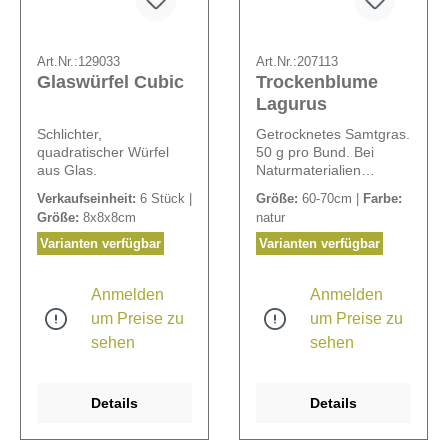
Art.Nr.:
129033
Art.Nr.:
207113
Glaswürfel Cubic
Trockenblume
Lagurus
Schlichter,
Getrocknetes Samtgras.
quadratischer Würfel
50 g pro Bund. Bei
aus Glas.
Naturmaterialien
können Größen und
Verkaufseinheit:
6 Stück |
Größe:
60-70cm |
Farbe:
Farben abweichen.
Größe:
8x8x8cm
natur
Varianten verfügbar
Varianten verfügbar
Anmelden
Anmelden
um Preise zu
um Preise zu
sehen
sehen
Details
Details