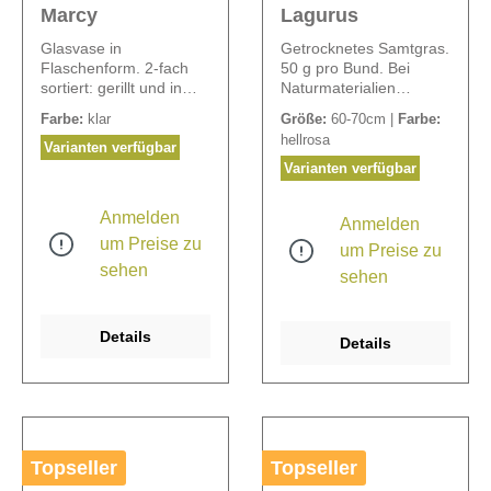
Marcy
Lagurus
Glasvase in
Getrocknetes Samtgras.
Flaschenform. 2-fach
50 g pro Bund. Bei
sortiert: gerillt und in
Naturmaterialien
Fischgrät-Optik.
können Größen und
Farbe:
klar
Größe:
60-70cm |
Farbe:
Öffnung: Ø 2,5 cm.
Farben abweichen.
hellrosa
Varianten verfügbar
Varianten verfügbar
Anmelden
Anmelden
um Preise zu
um Preise zu
sehen
sehen
Details
Details
Topseller
Topseller