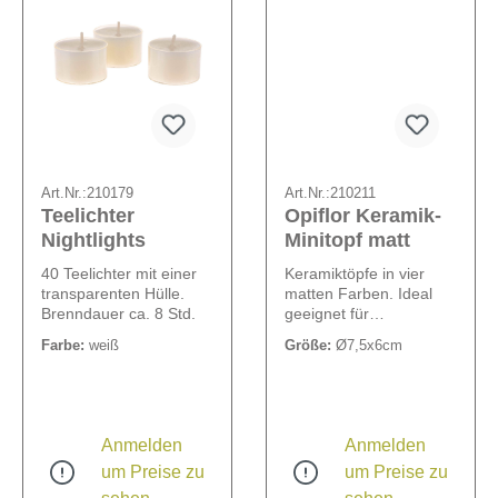
Art.Nr.:
210179
Art.Nr.:
210211
Teelichter
Opiflor Keramik-
Nightlights
Minitopf matt
40 Teelichter mit einer
Keramiktöpfe in vier
transparenten Hülle.
matten Farben. Ideal
Brenndauer ca. 8 Std.
geeignet für
Sukkulenten, Kakteen
Farbe:
weiß
Größe:
Ø7,5x6cm
oder andere kleine
Pflanzen. 4-fach sortiert
in den Farben: Khaki,
Taupe, Ivory und Vanille.
Anmelden
Anmelden
um Preise zu
um Preise zu