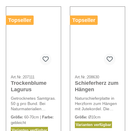
Topseller
Topseller
Art.Nr.:
207111
Art.Nr.:
208630
Trockenblume
Schieferherz zum
Lagurus
Hängen
Getrocknetes Samtgras.
Naturschieferplatte in
50 g pro Bund. Bei
Herzform zum Hängen
Naturmaterialien
mit Jutekordel. Die
können Größen und
Herzen können mit
Größe:
60-70cm |
Farbe:
Größe:
Ø10cm
Farben abweichen.
Tafelkreide oder
gebleicht
Kreidestiften beschriftet
Varianten verfügbar
werden.
Varianten verfügbar