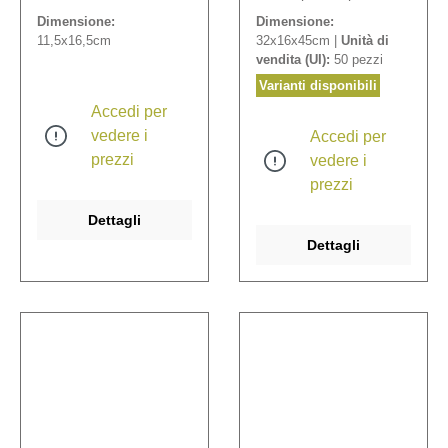
bianca in confezione
del materiale: 80g/m².
Dimensione:
Dimensione:
chiusa in cellophane. Il
11,5x16,5cm
32x16x45cm |
Unità di
set contiene 4 motivi
vendita (UI):
50 pezzi
diversi. Scritte in lingua
tedesca.
Varianti disponibili
Accedi per
vedere i
Accedi per
prezzi
vedere i
prezzi
Dettagli
Dettagli