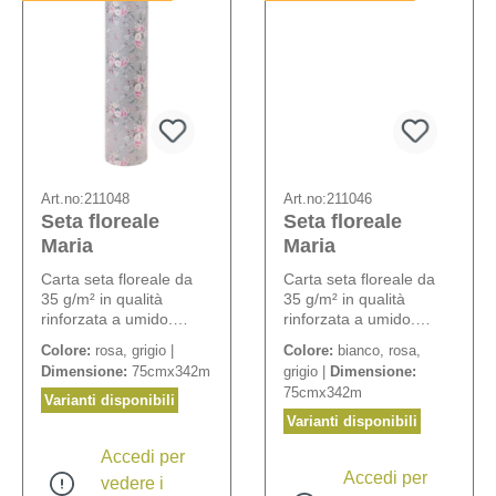
Art.no:
211048
Art.no:
211046
Seta floreale
Seta floreale
Maria
Maria
Carta seta floreale da
Carta seta floreale da
35 g/m² in qualità
35 g/m² in qualità
rinforzata a umido.
rinforzata a umido.
Motivo: motivo a rose.
Motivo: motivo a rose.
Colore:
rosa, grigio |
Colore:
bianco, rosa,
Dimensione:
75cmx342m
grigio |
Dimensione:
75cmx342m
Varianti disponibili
Varianti disponibili
Accedi per
Accedi per
vedere i