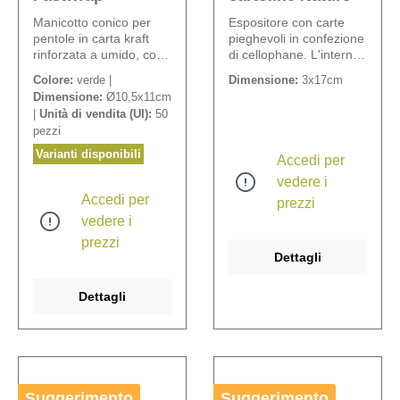
Manicotto conico per
Espositore con carte
pentole in carta kraft
pieghevoli in confezione
rinforzata a umido, con
di cellophane. L'interno
struttura stropicciata
dei cartoncini è vuoto. L
Colore:
verde |
Dimensione:
3x17cm
irregolare e bordo
´espositore può essere
Dimensione:
Ø10,5x11cm
svasato.
utilizzato anche senza
|
Unità di vendita (UI):
50
testata. Contenuto: 1
pezzi
espositore con 240
carte - 12 assortite (12 x
Varianti disponibili
Accedi per
20 carte). Scritte in
vedere i
lingua tedesca.
Accedi per
prezzi
vedere i
prezzi
Dettagli
Dettagli
Suggerimento
Suggerimento