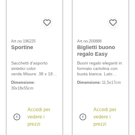
Art.no:
196225
Art.no:
200888
Sportine
Biglietti buono
regalo Easy
Sacchetti d'asporto
Buoni regalo eleganti in
sintetici color
formato cartolina con
verde.Misure: 38 x 18 x
busta bianca. Lato
55 cm. Spessore
posteriore con spazio
Dimensione:
Dimensione:
11,5x17cm
materiale: 12 my. UI = 1
prestampato per valore,
30x18x55cm
confezione da 100
data, numero del buono
pezzi.
e timbro dell'azienda. 4
motivi, 20 biglietti a
motivo. Scritte in lingua
Accedi per
Accedi per
tedesca.
vedere i
vedere i
prezzi
prezzi