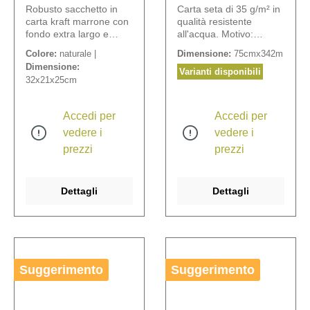
Robusto sacchetto in
Carta seta di 35 g/m² in
carta kraft marrone con
qualità resistente
fondo extra largo e
all'acqua. Motivo:
manici piatti. Spessore
fiorellini.
Colore:
naturale |
Dimensione:
75cmx342m
del materiale: 80g/m².
Dimensione:
Varianti disponibili
32x21x25cm
Accedi per
Accedi per
vedere i
vedere i
prezzi
prezzi
Dettagli
Dettagli
Suggerimento
Suggerimento