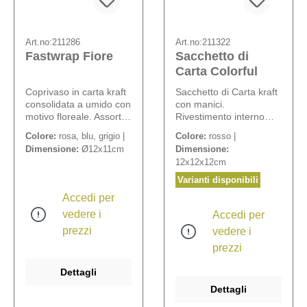
Art.no:
211286
Art.no:
211322
Fastwrap Fiore
Sacchetto di
Carta Colorful
Coprivaso in carta kraft
Sacchetto di Carta kraft
consolidata a umido con
con manici.
motivo floreale. Assortiti
Rivestimento interno
in 3 colori.
impermeabile.
Colore:
rosa, blu, grigio |
Colore:
rosso |
Dimensione:
Ø12x11cm
Dimensione:
12x12x12cm
Varianti disponibili
Accedi per
vedere i
Accedi per
prezzi
vedere i
prezzi
Dettagli
Dettagli