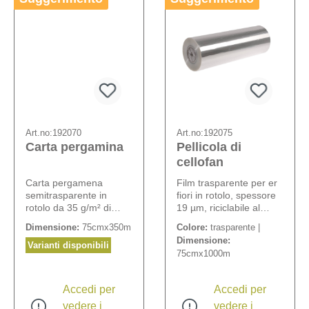
Art.no:
192070
Art.no:
192075
Carta pergamina
Pellicola di
cellofan
Carta pergamena
Film trasparente per er
semitrasparente in
fiori in rotolo, spessore
rotolo da 35 g/m² di
19 µm, riciclabile al
qualità particolarmente
100%.
Dimensione:
75cmx350m
Colore:
trasparente |
resistente all´acqua.
Dimensione:
Varianti disponibili
75cmx1000m
Accedi per
Accedi per
vedere i
vedere i