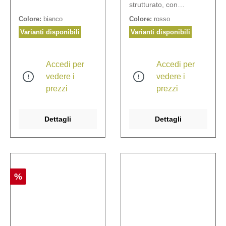
strutturato, con
coperchio dorato.
Colore:
bianco
Colore:
rosso
Varianti disponibili
Varianti disponibili
Accedi per
Accedi per
vedere i
vedere i
prezzi
prezzi
Dettagli
Dettagli
%