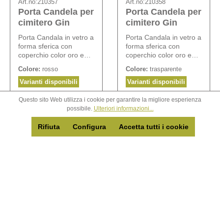
Art.no:
210357
Art.no:
210358
Porta Candela per
Porta Candela per
cimitero Gin
cimitero Gin
Porta Candala in vetro a
Porta Candala in vetro a
forma sferica con
forma sferica con
coperchio color oro e
coperchio color oro e
una candela inclusa.
una candela inclusa.
Colore:
rosso
Colore:
trasparente
Ricarica N° 210257.
Ricarica N° 210257.
Varianti disponibili
Varianti disponibili
Questo sito Web utilizza i cookie per garantire la migliore esperienza
possibile.
Ulteriori informazioni...
Accedi per
Accedi per
vedere i
vedere i
Rifiuta
Configura
Accetta tutti i cookie
prezzi
prezzi
Dettagli
Dettagli