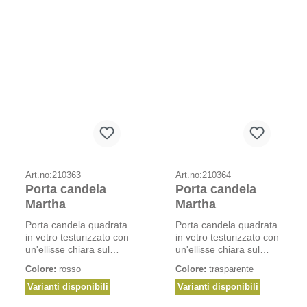
Art.no:
210363
Art.no:
210364
Porta candela
Porta candela
Martha
Martha
Porta candela quadrata
Porta candela quadrata
in vetro testurizzato con
in vetro testurizzato con
un'ellisse chiara sul
un'ellisse chiara sul
fronte e sul retro,
fronte e sul retro,
Colore:
rosso
Colore:
trasparente
coperchio color oro e
coperchio color oro e
candela inclusa.
candela inclusa.
Varianti disponibili
Varianti disponibili
Ricarica N° 210258.
Ricarica N° 210258.