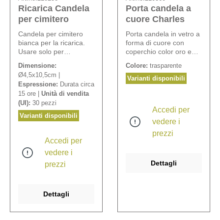
Ricarica Candela
Porta candela a
per cimitero
cuore Charles
Candela per cimitero
Porta candela in vetro a
bianca per la ricarica.
forma di cuore con
Usare solo per
coperchio color oro e
portacandele da cimiter
candela inclusa.
Dimensione:
Colore:
trasparente
(No lanterne aperte).
Ricarica N° 210259.
Ø4,5x10,5cm |
Varianti disponibili
Espressione:
Durata circa
15 ore |
Unità di vendita
(UI):
30 pezzi
Accedi per
Varianti disponibili
vedere i
prezzi
Accedi per
vedere i
Dettagli
prezzi
Dettagli