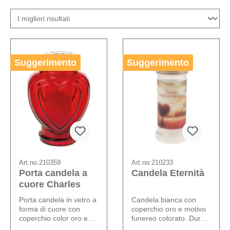
Suggerimento
Suggerimento
Art.no:
210359
Art.no:
210233
Porta candela a
Candela Eternità
cuore Charles
Porta candela in vetro a
Candela bianca con
forma di cuore con
coperchio oro e motivo
coperchio color oro e
funereo colorato. Durata
candela inclusa.
del lumino: ca. 70 ore.