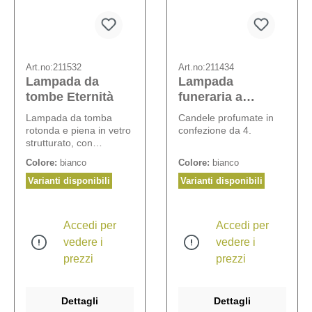
Art.no:
211532
Art.no:
211434
Lampada da
Lampada
tombe Eternità
funeraria a
combustione
Lampada da tomba
Candele profumate in
oraria
rotonda e piena in vetro
confezione da 4.
strutturato, con
coperchio dorato.
Colore:
bianco
Colore:
bianco
Varianti disponibili
Varianti disponibili
Accedi per
Accedi per
vedere i
vedere i
prezzi
prezzi
Dettagli
Dettagli