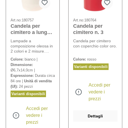
Art.no:
180757
Art.no:
180764
Candela per
Candela per
cimitero a lunga
cimitero n. 3
durata
Lampade a
Candela per cimitero
composizione oleosa in
con coperchio color oro.
2 colori e 2 misure.
Bruciano
Colore:
bianco |
Colore:
rosso
ininterrottamente anche
Dimensione:
a temperature inferiori a
Varianti disponibili
Ø6,7x14,0cm |
0 °C. Possono essere
Espressione:
Durata circa
utilizzate in lanterne
84 ore |
Unità di vendita
aperte.
Accedi per
(UI):
24 pezzi
vedere i
Varianti disponibili
prezzi
Accedi per
vedere i
Dettagli
prezzi