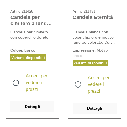
Art.no:
211428
Art.no:
211431
Candela per
Candela Eternità
cimitero a lunga
durata n. 6
Candela per cimitero
Candela bianca con
con coperchio dorato.
coperchio oro e motivo
funereo colorato. Durata
del lumino: ca. 70 ore.
Colore:
bianco
Espressione:
Motivo
croce
Varianti disponibili
Varianti disponibili
Accedi per
Accedi per
vedere i
vedere i
prezzi
prezzi
Dettagli
Dettagli