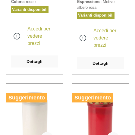
Colore:
rosso
Espressione:
Motivo
Ricarica N° 210259.
albero rosa
Varianti disponibili
Varianti disponibili
Accedi per
Accedi per
vedere i
vedere i
prezzi
prezzi
Dettagli
Dettagli
Suggerimento
Suggerimento