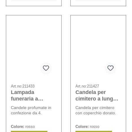
Art.no:
211433
Art.no:
211427
Lampada
Candela per
funeraria a
cimitero a lunga
combustione
durata n. 6
Candele profumate in
Candela per cimitero
oraria
confezione da 4.
con coperchio dorato.
Colore:
rosso
Colore:
rosso