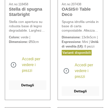
Art.no:
118458
Art.no:
207438
Stella di spugna
OASIS® Table
Starbright
Deco
Stella con apertura su
Spugna idrofila umida in
robusta base di legno
base di carta
degradabile. Larghezza
compostabile. Altezza
spugna: 6,5 cm.
ciotola: 2 cm, bordo
Colore:
verde |
Dimensione:
13x9x5cm |
della ciotola largo ca. 1
Dimensione:
Ø50cm
Espressione:
Mini |
Unità
cm.
di vendita (UI):
8 pezzi
Varianti disponibili
Accedi per
vedere i
Accedi per
prezzi
vedere i
prezzi
Dettagli
Dettagli