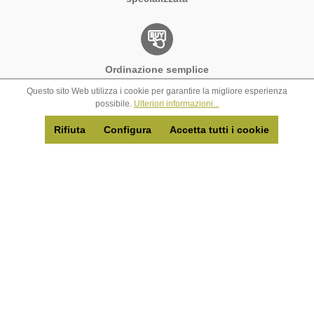
Ordinazione semplice
Questo sito Web utilizza i cookie per garantire la migliore esperienza
possibile.
Ulteriori informazioni...
Rifiuta
Configura
Accetta tutti i cookie
Nuove tendenze
Opiflor
Area di servizio
Su noi
Informazioni
Scheda per ordine veloce