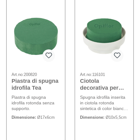
Art.no:
200820
Art.no:
116101
Piastra di spugna
Ciotola
idrofila Tea
decorativa per
tavolo Melissa
Piastra di spugna
Spugna idrofila inserita
idrofila rotonda senza
in ciotola rotonda
supporto.
sintetica di color bianco
con comodo bordo per
Dimensione:
Ø17x6cm
Dimensione:
Ø10x5,5cm
l'acqua. Ciotola: Ø 10
cm.