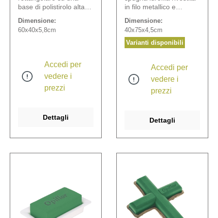
base di polistirolo alta
in filo metallico e
1,5 cm.
drenaggio ha una
Dimensione:
Dimensione:
tenuta molto sicura
60x40x5,8cm
40x75x4,5cm
grazie alla solida base
in legno con supporto.
Varianti disponibili
Accedi per
Accedi per
vedere i
vedere i
prezzi
prezzi
Dettagli
Dettagli