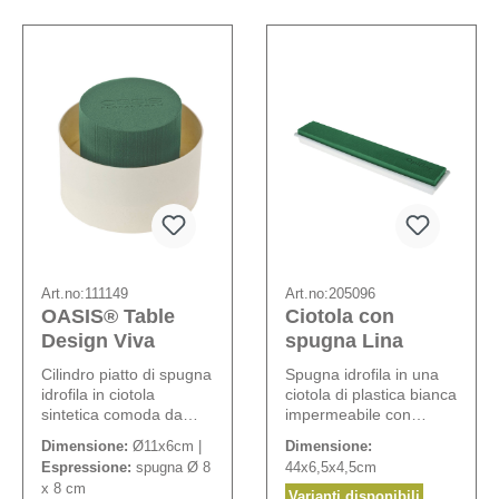
Art.no:
111149
Art.no:
205096
OASIS® Table
Ciotola con
Design Viva
spugna Lina
Cilindro piatto di spugna
Spugna idrofila in una
idrofila in ciotola
ciotola di plastica bianca
sintetica comoda da
impermeabile con
annaffiare.
pratico bordo per
Dimensione:
Ø11x6cm |
Dimensione:
l'acqua. Larghezza
Espressione:
spugna Ø 8
44x6,5x4,5cm
bordo: ca. 1 cm.
x 8 cm
Varianti disponibili