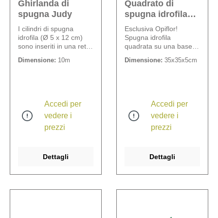
Ghirlanda di
Quadrato di
spugna Judy
spugna idrofila
Quentin
I cilindri di spugna
Esclusiva Opiflor!
idrofila (Ø 5 x 12 cm)
Spugna idrofila
sono inseriti in una rete
quadrata su una base di
sintetica e uniti in una
legno continua. Misure:
Dimensione:
10m
Dimensione:
35x35x5cm
ghirlanda. Un prodotto
esterno 35 x 35 cm,
molto interessante per
interno 24 x 24 cm,
appendere le
altezza spugna 5 cm.
composizioni floreali a
ghirlanda che può però
Accedi per
Accedi per
anche essere ritagliato
vedere i
vedere i
in più parti.
prezzi
prezzi
Dettagli
Dettagli