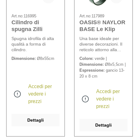
Art.no:
116995
Art.no:
117989
Cilindro di
OASIS® NAYLOR
spugna Zilli
BASE Le Klip
Spugna idrofila di alta
Una base ideale per
qualità a forma di
diverse decorazioni. Il
cilindro.
reticolo attorno alla
spugna garantisce una
Dimensione:
Ø8x55cm
Colore:
verde |
buona tenuta.
Dimensione:
Ø8x5,5cm |
Attraverso un
Espressione:
gancio 13-
comodissimo gancio,
20 x 8 cm
che può essere
allungato da 13 a 20
Accedi per
cm, potete fissarla su
Accedi per
vedere i
porte, banchi di chiese,
vedere i
sedie, ecc..
prezzi
prezzi
Dettagli
Dettagli