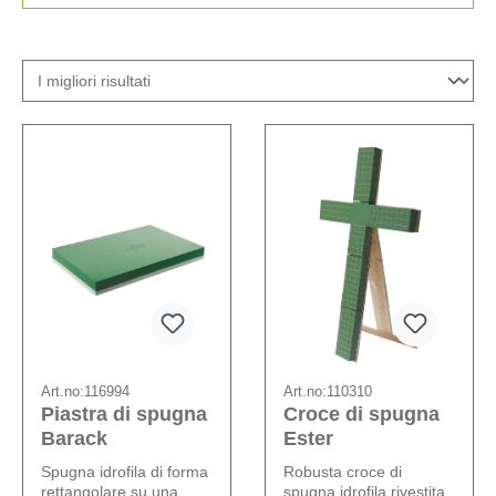
Art.no:
116994
Art.no:
110310
Piastra di spugna
Croce di spugna
Barack
Ester
Spugna idrofila di forma
Robusta croce di
rettangolare su una
spugna idrofila rivestita