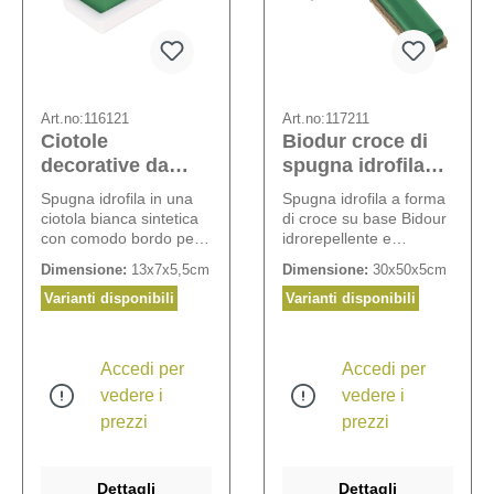
Art.no:
116121
Art.no:
117211
Ciotole
Biodur croce di
decorative da
spugna idrofila
tavolo Benita
Amti
Spugna idrofila in una
Spugna idrofila a forma
ciotola bianca sintetica
di croce su base Bidour
con comodo bordo per
idrorepellente e
l'acqua. Larghezza
compostabile.
Dimensione:
13x7x5,5cm
Dimensione:
30x50x5cm
bordo: ca. 1,5 cm.
Varianti disponibili
Varianti disponibili
Accedi per
Accedi per
vedere i
vedere i
prezzi
prezzi
Dettagli
Dettagli