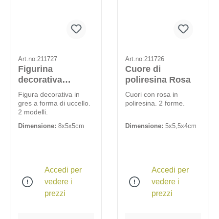
Art.no:
211727
Art.no:
211726
Figurina
Cuore di
decorativa
poliresina Rosa
Pettirosso
Figura decorativa in
Cuori con rosa in
gres a forma di uccello.
poliresina. 2 forme.
2 modelli.
Dimensione:
8x5x5cm
Dimensione:
5x5,5x4cm
Accedi per
Accedi per
vedere i
vedere i
prezzi
prezzi