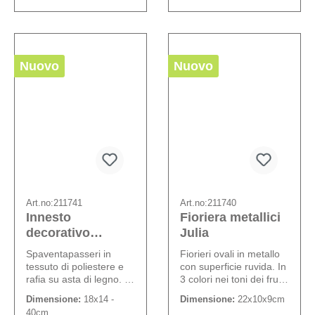
Nuovo
Nuovo
Art.no:
211741
Art.no:
211740
Innesto
Fioriera metallici
decorativo
Julia
“Spaventapasseri
Spaventapasseri in
Fiorieri ovali in metallo
”
tessuto di poliestere e
con superficie ruvida. In
rafia su asta di legno. 3
3 colori nei toni dei frutti
colori.
di bosco. 2 pezzi per
Dimensione:
18x14 -
Dimensione:
22x10x9cm
colore.
40cm