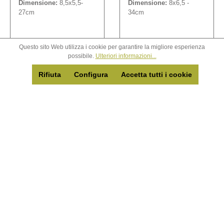
Dimensione:
8,5x5,5-
Dimensione:
8x6,5 -
27cm
34cm
Accedi per
Accedi per
Questo sito Web utilizza i cookie per garantire la migliore esperienza
possibile.
Ulteriori informazioni...
vedere i
vedere i
prezzi
prezzi
Rifiuta
Configura
Accetta tutti i cookie
Dettagli
Dettagli
Nuovo
Nuovo