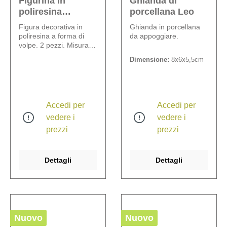
Figurina in
Ghianda di
poliresina
porcellana Leo
Volpetta
Figura decorativa in
Ghianda in porcellana
poliresina a forma di
da appoggiare.
volpe. 2 pezzi. Misura: 5
x 4,5 x 10 cm.
Dimensione:
8x6x5,5cm
Accedi per
Accedi per
vedere i
vedere i
prezzi
prezzi
Dettagli
Dettagli
Nuovo
Nuovo