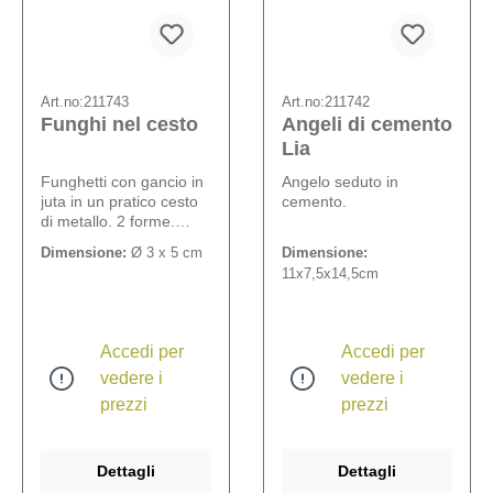
Art.no:
211743
Art.no:
211742
Funghi nel cesto
Angeli di cemento
Lia
Funghetti con gancio in
Angelo seduto in
juta in un pratico cesto
cemento.
di metallo. 2 forme.
Misura del cesto: 15 x Ø
Dimensione:
Ø 3 x 5 cm
Dimensione:
12,5 cm.
11x7,5x14,5cm
Accedi per
Accedi per
vedere i
vedere i
prezzi
prezzi
Dettagli
Dettagli