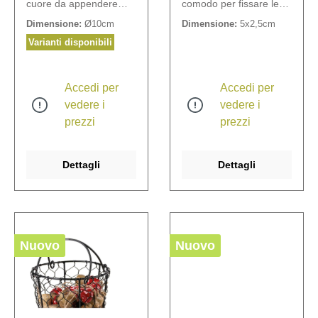
cuore da appendere
comodo per fissare le
con cordino di juta. I
vostre creazioni floreali.
Dimensione:
Ø10cm
Dimensione:
5x2,5cm
cuori possono essere
Misure: 5 x 2,5 cm.
scritti con gessetti da
Varianti disponibili
lavagna o con penne a
gesso.
Accedi per
Accedi per
vedere i
vedere i
prezzi
prezzi
Dettagli
Dettagli
Nuovo
Nuovo