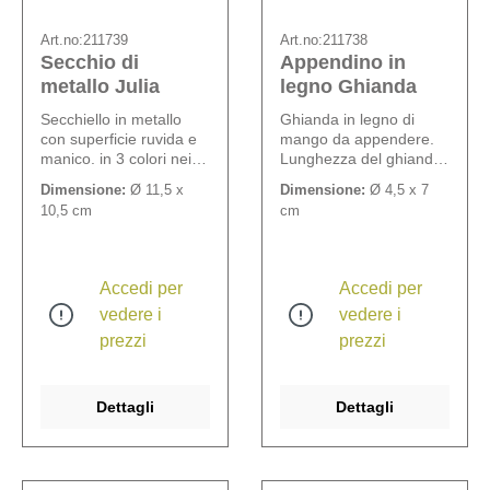
Art.no:
211739
Art.no:
211738
Secchio di
Appendino in
metallo Julia
legno Ghianda
Secchiello in metallo
Ghianda in legno di
con superficie ruvida e
mango da appendere.
manico. in 3 colori nei
Lunghezza del ghianda:
toni dei frutti di bosco. 2
7 cm, lunghezza del
Dimensione:
Ø 11,5 x
Dimensione:
Ø 4,5 x 7
pezzi per colore.
pendente: 8 cm.
10,5 cm
cm
Accedi per
Accedi per
vedere i
vedere i
prezzi
prezzi
Dettagli
Dettagli