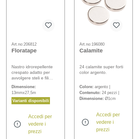
Art.no:
206812
Art.no:
196080
Floratape
Calamite
Nastro idrorepellente
24 calamite super forti
crespato adatto per
color argento.
avvolgere steli e fili
metallici.
Dimensione:
Colore:
argento |
13mmx27,5m
Contenuto:
24 pezzi |
Dimensione:
Ø1cm
Varianti disponibili
Accedi per
Accedi per
vedere i
vedere i
prezzi
prezzi