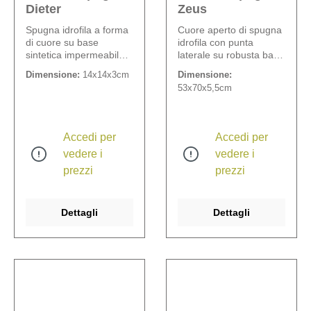
Dieter
Zeus
Spugna idrofila a forma
Cuore aperto di spugna
di cuore su base
idrofila con punta
sintetica impermeabile
laterale su robusta base
(1,5 cm).
di legno degradabile,
Dimensione:
14x14x3cm
Dimensione:
larghezza spugna: 10
53x70x5,5cm
cm.
Accedi per
Accedi per
vedere i
vedere i
prezzi
prezzi
Dettagli
Dettagli