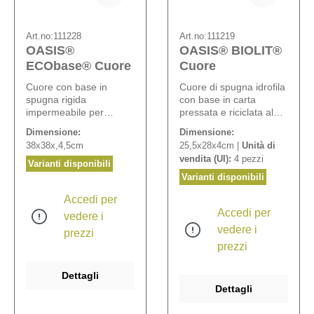
Art.no:
111228
Art.no:
111219
OASIS®
OASIS® BIOLIT®
ECObase® Cuore
Cuore
Cuore con base in
Cuore di spugna idrofila
spugna rigida
con base in carta
impermeabile per
pressata e riciclata al
decorazione da tavola
100%. La capacità di
Dimensione:
Dimensione:
oppure da portare al
accumulare acqua
38x38x,4,5cm
25,5x28x4cm |
Unità di
cimitero. Grazie al
permette di preparare in
vendita (UI):
4 pezzi
sistema OASIS® Easy-
anticipo le composizioni
Varianti disponibili
Click i piedini compresi
floreali.
Varianti disponibili
nel set sono applicabili
Accedi per
in pochi secondi a tutti i
Accedi per
cuori OASIS®
vedere i
ECObase®.
vedere i
prezzi
prezzi
Dettagli
Dettagli