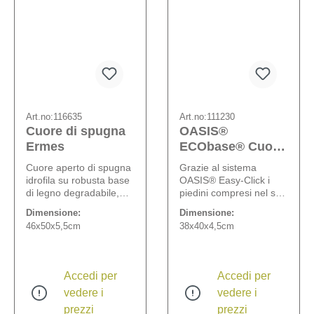
Art.no:
116635
Art.no:
111230
Cuore di spugna
OASIS®
Ermes
ECObase® Cuore
aperto
Cuore aperto di spugna
Grazie al sistema
idrofila su robusta base
OASIS® Easy-Click i
di legno degradabile,
piedini compresi nel set
larghezza della spugna:
sono applicabili in pochi
Dimensione:
Dimensione:
7 cm.
secondi a tutti i cuori
46x50x5,5cm
38x40x4,5cm
OASIS® ECObase®.
Con espanso rigido
resistente all'acqua e
dunque adatto anche
Accedi per
Accedi per
per decorare tavoli
vedere i
vedere i
oppure chiese e cimiteri.
prezzi
prezzi