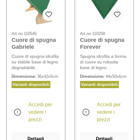
Art.no:
110545
Art.no:
110258
Cuore di spugna
Cuore di spugna
Gabriele
Forever
Cuore di spugna idrofila
Spugna idrofila a forma
su stabile base di legno
di cuore su robusta
degradabile.
base di legno
degradabile.
Dimensione:
36x42x5cm
Dimensione:
44x50x6cm
Varianti disponibili
Varianti disponibili
Accedi per
Accedi per
vedere i
vedere i
prezzi
prezzi
Dettagli
Dettagli