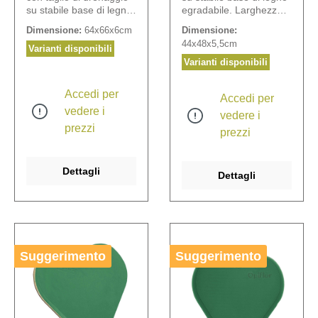
su stabile base di legno
egradabile. Larghezza
degradabile.
spugna N° 110550: 7
Dimensione:
64x66x6cm
Dimensione:
cm, N° 110555: 10 cm.
44x48x5,5cm
Varianti disponibili
Varianti disponibili
Accedi per
Accedi per
vedere i
vedere i
prezzi
prezzi
Dettagli
Dettagli
Suggerimento
Suggerimento