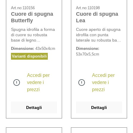
Art.no:
110156
Art.no:
110198
Cuore di spugna
Cuore di spugna
Butterfly
Lea
Spugna idrofila a forma
Cuore aperto di spugna
di cuore su robusta
idrofila con punta
base di legno
laterale su robusta base
degradabile.
di legno degradabile.
Dimensione:
43x50x4cm
Dimensione:
Comprensiva di set
Larghezza spugna: 10
53x70x5,5cm
completo Opiflor
cm.
Varianti disponibili
composto da cuscinetti
protettivi, punte
SweetyFix e pellicola
Accedi per
Accedi per
protettiva adesiva.
vedere i
vedere i
prezzi
prezzi
Dettagli
Dettagli