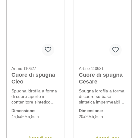
Art.no:
110627
Art.no:
110621
Cuore di spugna
Cuore di spugna
Cleo
Cesare
Spugna idrofila a forma
Spugna idrofila a forma
di cuore aperto in
di cuore su base
contenitore sintetico
sintetica impermeabile
impermeabile (2 cm).
con bordo per
Dimensione:
Dimensione:
l'annaffiatura.
45,5x50x5,5cm
20x20x5,5cm