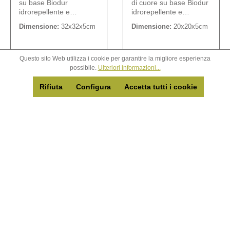
su base Biodur
di cuore su base Biodur
idrorepellente e
idrorepellente e
compostabile.
compostabile.
Dimensione:
32x32x5cm
Dimensione:
20x20x5cm
Questo sito Web utilizza i cookie per garantire la migliore esperienza
possibile.
Ulteriori informazioni...
Accedi per
Accedi per
vedere i
vedere i
Rifiuta
Configura
Accetta tutti i cookie
prezzi
prezzi
Dettagli
Dettagli