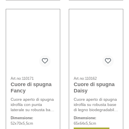
Art.no:
110171
Art.no:
110162
Cuore di spugna
Cuore di spugna
Fancy
Daisy
Cuore aperto di spugna
Cuore aperto di spugna
idrofila con punta
idrofila su robusta base
laterale su robusta base
di legno biodegradabile.
di legno degradabile.
Comprensivo di set
Dimensione:
Dimensione:
Comprensivo di set
completo Opiflor
52x70x5,5cm
65x64x5,5cm
completo Opiflor
composto da cuscinetti