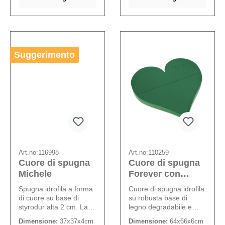
Suggerimento
Art.no:
116998
Art.no:
110259
Cuore di spugna
Cuore di spugna
Michele
Forever con
drenaggio
Spugna idrofila a forma
Cuore di spugna idrofila
di cuore su base di
su robusta base di
styrodur alta 2 cm. La
legno degradabile e
spugna alta 4 cm è di
drenante.
Dimensione:
37x37x4cm
Dimensione:
64x66x6cm
qualità extra forte.