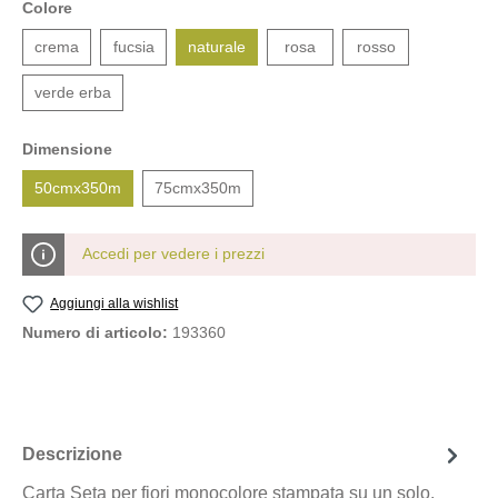
Colore
crema
fucsia
naturale
rosa
rosso
verde erba
Dimensione
50cmx350m
75cmx350m
Accedi per vedere i prezzi
Aggiungi alla wishlist
Numero di articolo:
193360
Descrizione
Carta Seta per fiori monocolore stampata su un solo,